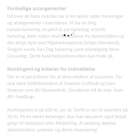
Forskellige arrangementer
Ud over de faste matcher har vi en række andre turneringer
og arrangementer i kalenderen. Vi har en årlig
hulspilsturnering, en pitch & put turnering, eclectic
turnering, årets match mod Blomsterne fra dameklubben og
den årlige dyst mod Mjølnerknæjterne (Ishøjs Herreklub),
Simgolf event, Fars Dag turnering samt selvfølgelig Store
Gossedag. Dertil hvad bestyrelsen ellers kan finde på.
Kontingent og kriterier for indmeldelse
Der er et par kriterier for at blive medlem af Gosserne. Du
skal være fuldtidsmedlem af Smørum Golfklub og have
Smørum som din hjemmeklub. Derudover må du max. have
48 i handicap.
Kontingentet er på 600 kr. per år. Dertil er der et matchfee på
20 kr. På en række betalinger skal man desværre også betale
gebyr til Holdsport eller MobilePay. Al betaling dækker
administration, præmier og delvis finansiering