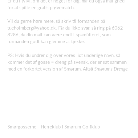
Er du i tvivl, om det er noget for dig, har du også mulighed
for at spille en gratis prøvematch.
Vil du gerne høre mere, så skriv til formanden på
tueholmberg@yahoo.dk. Får du ikke svar, så ring på 6062
8286, da din mail kan være endt i spamfilteret, som
formanden godt kan glemme at tjekke.
PS: Hvis du undrer dig over vores lidt underlige navn, så
kommer det af gosse = dreng på svensk, der er sat sammen
med en forkortet version af Smørum. Altså
Smørums Drenge.
Smørgosserne - Herreklub i Smørum Golfklub