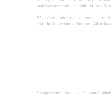
mail kan være endt i spamfilteret, som fo
PS: Hvis du undrer dig over vores lidt und
en forkortet version af Smørum. Altså
Smø
Smørgosserne - Herreklub i Smørum Golfklub