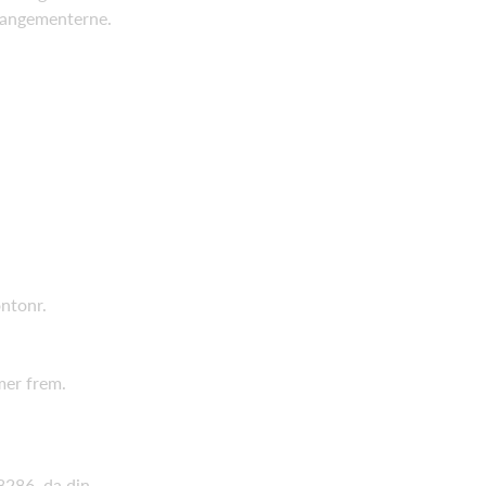
arrangementerne.
ntonr.
mer frem.
8286, da din