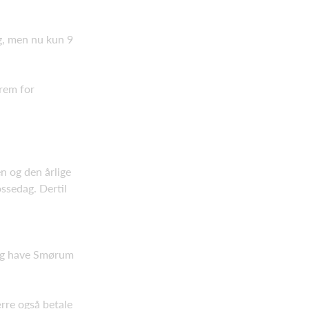
g, men nu kun 9
frem for
n og den årlige
ssedag. Dertil
 og have Smørum
ærre også betale