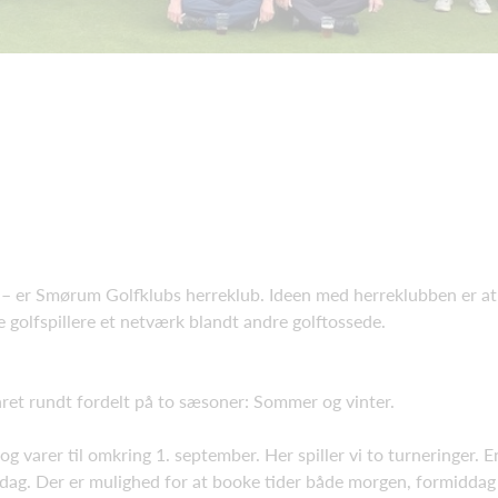
e – er Smørum Golfklubs herreklub. Ideen med herreklubben er at
e golfspillere et netværk blandt andre golftossede.
året rundt fordelt på to sæsoner: Sommer og vinter.
arer til omkring 1. september. Her spiller vi to turneringer. E
sdag. Der er mulighed for at booke tider både morgen, formiddag