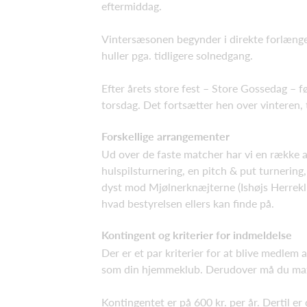
eftermiddag.
Vintersæsonen begynder i direkte forlænge
huller pga. tidligere solnedgang.
Efter årets store fest – Store Gossedag – f
torsdag. Det fortsætter hen over vinteren, t
Forskellige arrangementer
Ud over de faste matcher har vi en række a
hulspilsturnering, en pitch & put turnerin
dyst mod Mjølnerknæjterne (Ishøjs Herreklu
hvad bestyrelsen ellers kan finde på.
Kontingent og kriterier for indmeldelse
Der er et par kriterier for at blive medl
som din hjemmeklub. Derudover må du max.
Kontingentet er på 600 kr. per år. Dertil e