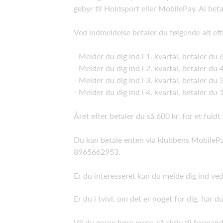
gebyr til Holdsport eller MobilePay. Al be
Ved indmeldelse betaler du følgende alt eft
- Melder du dig ind i 1. kvartal, betaler du 
- Melder du dig ind i 2. kvartal, betaler du 
- Melder du dig ind i 3. kvartal, betaler du 
- Melder du dig ind i 4. kvartal, betaler du 
Året efter betaler du så 600 kr. for et fuldt
Du kan betale enten via klubbens MobilePa
8965662953.
Er du interesseret kan du melde dig ind ved
Er du i tvivl, om det er noget for dig, har 
Vil du gerne høre mere, så skriv til forma