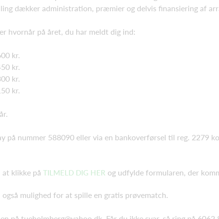
taling dækker administration, præmier og delvis finansiering af 
er hvornår på året, du har meldt dig ind:
600 kr.
450 kr.
300 kr.
150 kr.
 år.
y på nummer 588090 eller via en bankoverførsel til reg. 2279 ko
 at klikke på
og udfylde formularen, der kom
TILMELD DIG HER
du også mulighed for at spille en gratis prøvematch.
nden på tueholmberg@yahoo.dk. Får du ikke svar, så ring på 6062 