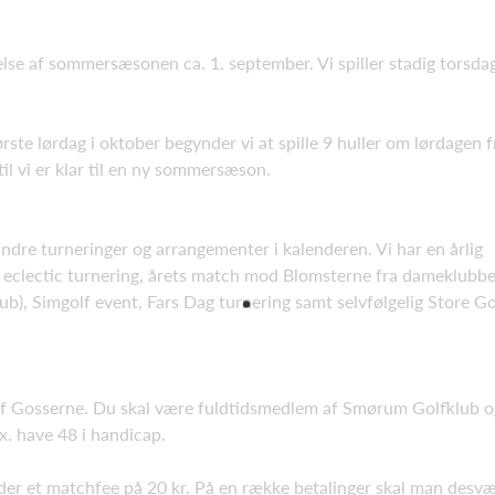
lse af sommersæsonen ca. 1. september. Vi spiller stadig torsda
ørste lørdag i oktober begynder vi at spille 9 huller om lørdagen 
il vi er klar til en ny sommersæson.
ndre turneringer og arrangementer i kalenderen. Vi har en årlig
g, eclectic turnering, årets match mod Blomsterne fra dameklubbe
b), Simgolf event, Fars Dag turnering samt selvfølgelig Store Go
em af Gosserne. Du skal være fuldtidsmedlem af Smørum Golfklub
 have 48 i handicap.
r der et matchfee på 20 kr. På en række betalinger skal man desv